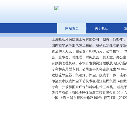
网站首页
关于晓沃
上海晓沃环保防腐工程有限公司，创办于1985年，
国内较早从事烟气除尘脱硫、脱硝及水处理的专业
资金1080万元，固定资产8000万元。公司集“
会、监事会、总经理、财务总监、总工室、办公室
有效的管理机制、市场开发的灵活性以及“晓沃”
专利和实用型专利。公司董事长邱吉康先生2000
效脱硫除尘器，集消烟、除尘、脱硫于一体，该项
印染废水脱硫除尘工艺技术在浙江航民集团14台
专利，并获得国家环保部科学技术三等奖。 植根于
版权所有@上海晓沃环保防腐工程有限公司 2014 All Righ
中国·上海市浦东新区金豫路100号1幢721室（2012