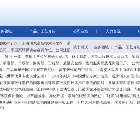
业务领域
产品、工艺介绍
公司业绩
人力资源
1995年迁址于上海浦东高新技术开发区，是
关于晓沃
业务领域
产品、工艺介
|
|
公司，系国家环保协会会员单位。公司注册
产、学、研”于一体，有博士学位的科研人员5名、硕士12名，各类工程技术人员28名，项目
、研发部、市场部、财务部、工程部、质量安全部、售后服务部及花岗岩工厂。 公司
品牌，产品遍布全国27个省市自治区。多年来公司与中科院、上海交大以及上海环境工
年获《世界优秀专家人才证书》，2001年列入《中国世纪专家》名录，现为浦东新区环
在被国家环保部评为国家重点环境保护实用技术推广项目的同时，又被国家科学技术部
燃煤锅炉的烟气脱硫除尘工程中得到了成功实践，已被国家环保部拟定为以废治废、节
环境保护领域，以节能减排、净化环境、发展低碳经济为己任，“晓沃”将继续以“科
ts Reserved.
脚踏实地的做好每一项工程，为广大用户提供高效、优质的产品，
06）