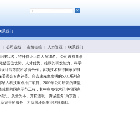
联系我们
绍
公司业绩
友情链接
人力资源
联系我们
|
|
|
|
经理12名，特种持证上岗人员18名。 公司设有董事
凭借区位优势、人才优势、雄厚的研发能力、科学
程设计院等院所紧密合作，多项技术获得国家发明
保委员会专家评委。邱吉康先生发明的SXC系列高
纳入科技重点推广项目。2009年公司研发的新型
能减排的国家示范工程，其中多项技术已申报国家
技领先、质量为本、开拓进取、真诚服务”为宗旨，
以及完善的服务，为我国环保事业继续奉献。